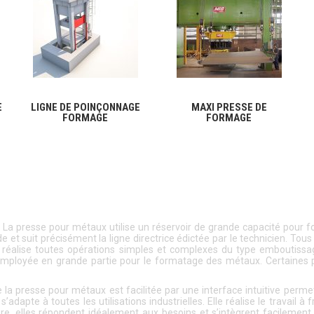
E
LIGNE DE POINÇONNAGE
MAXI PRESSE DE
FORMAGE
FORMAGE
n. La presse pour métaux utilise un réservoir de grande capacité pour 
et suit précisément la ligne directrice édictée par le technicien. Tou
x réalise toutes opérations simples et complexes du type emboutissa
ployée en grande partie pour le formatage des métaux. Certaines p
e la presse pour métaux est facilitée par une interface intuitive perm
dapte à toutes les utilisations industrielles. Elle réalise le travail à
ure, elles répondent idéalement aux besoins et s’intègrent facilement