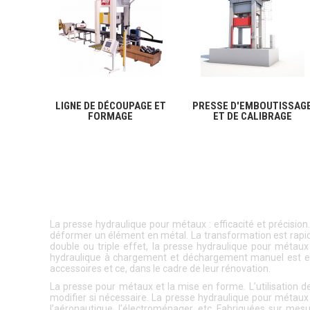
LIGNE DE DÉCOUPAGE ET
PRESSE D'EMBOUTISSAG
FORMAGE
ET DE CALIBRAGE
La presse hydraulique pour métaux : efficacité et précisio
déformer un élément en métal. La transformation est rapide 
double ou triple effet, la presse hydraulique pour métau
hydraulique à chargement et déchargement manuel est em
accessoires et ce, dans le cadre de leur rénovation.
La presse pour métaux et la mise en forme. L’utilisation d
modifier si nécessaire. La presse hydraulique pour métaux s’a
l’aéronautique, l’électroménager, etc. Fabriquées sur mes