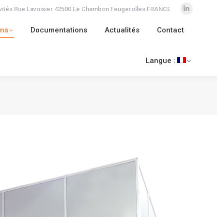
ivités Rue Lavoisier 42500 Le Chambon Feugerolles FRANCE
LinkedIn
lités
Contact
Langue :
page
ons
Documentations
Actualités
Contact
opens
in
Langue :
new
window