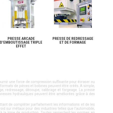
PRESSE ARCADE
PRESSE DE REDRESSAGE
D’EMBOUTISSAGE TRIPLE
ET DE FORMAGE
EFFET
fournir une force de compression suffisante pour écraser ou
s formats de pièces et bobines peuvent être créés. A simple,
ge, redressage, découpe, calibrage et forgeage. La presse
resses hydrauliques peuvent être améliorées grâce à des
ettant de compléter parfaitement les informations et de les
 froid sur métaux pour des industries telles que l’automobile,
 à la ligne de production. Toutes respectent les normes en